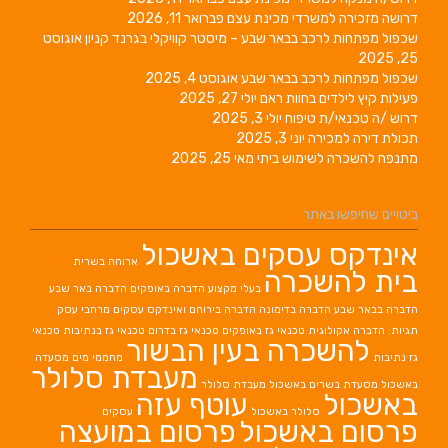
דרושה מזכירה למשרדי מכינת עצם
פברואר 11, 2026
שכפול מפתחות לרכב בבאר שבע – מיסטר קוויקלי בגרנד קניון
אוגוסט
25, 2025
שכפול מפתחות לרכב בבאר שבע
אוגוסט 4, 2025
פעילות קיץ לילדים בחוות ראם
יולי 27, 2025
דרוש /ה טכנאי/ת טיפוח
יולי 3, 2025
תכולת דירה למכירה
יוני 3, 2025
מתנפח להשכרה לשימוש ביתי
מאי 25, 2025
ביטויים שחיפשו באתר
אינדקס עסקים באשכול
ארוחה בשרית
בית להשכרה
בעלי מקצוע
הדברה באופקים
הדברה באר שבע
הדברה בבאר שבע
הדברה בדימונה
הדברה בירוחם
ואינדקס עסקים מרחבי עסק
תגיות: הדברה אקולוגית
טכנאי גז באופקים
טכנאי גז בדרום
טכנאי גז בנתיבות
טכנאי
להשכרה בעין הבשור
גז נתיבות
מחממי מים
מסעדה
מעבדת סלולר
באשכול
מסעדת בשרים באשכול
מעבדת סלולר
באשכול
עוטף עזה
סלולר באשכול
עסקים
פרסום באשכול
פרסום במועצה