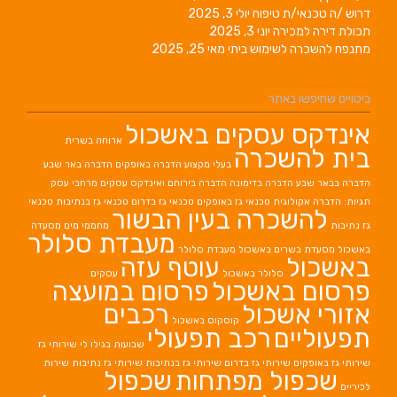
דרוש /ה טכנאי/ת טיפוח
יולי 3, 2025
תכולת דירה למכירה
יוני 3, 2025
מתנפח להשכרה לשימוש ביתי
מאי 25, 2025
ביטויים שחיפשו באתר
אינדקס עסקים באשכול
ארוחה בשרית
בית להשכרה
בעלי מקצוע
הדברה באופקים
הדברה באר שבע
הדברה בבאר שבע
הדברה בדימונה
הדברה בירוחם
ואינדקס עסקים מרחבי עסק
תגיות: הדברה אקולוגית
טכנאי גז באופקים
טכנאי גז בדרום
טכנאי גז בנתיבות
טכנאי
להשכרה בעין הבשור
גז נתיבות
מחממי מים
מסעדה
מעבדת סלולר
באשכול
מסעדת בשרים באשכול
מעבדת סלולר
באשכול
עוטף עזה
סלולר באשכול
עסקים
פרסום באשכול
פרסום במועצה
אזורי אשכול
רכבים
קוסקוס באשכול
תפעוליים
רכב תפעולי
שבועות בגילו לי
שירותי גז
שירותי גז באופקים
שירותי גז בדרום
שירותי גז בנתיבות
שירותי גז נתיבות
שירות
שכפול מפתחות
שכפול
לכיריים