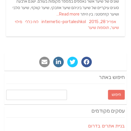
שונים של שיער אשר נאספים במספר מקומות בעולם. ישנם ארבעה
סוגים עיקריים של שיער ביניהם שיער אוזבקי, שיער קווקזי, שיער סלבי
ושיער קזחסטני. בין היתר
Read more…
Tags
Categories
Author
Posted
אפריל 28, 2015
internetic-portaleshkol
לוח כללי
מילוי
on
שיער
,
תוספות שיער
חיפוש באתר
חיפוש:
עסקים מקודמים
בניית אתרים בדרום