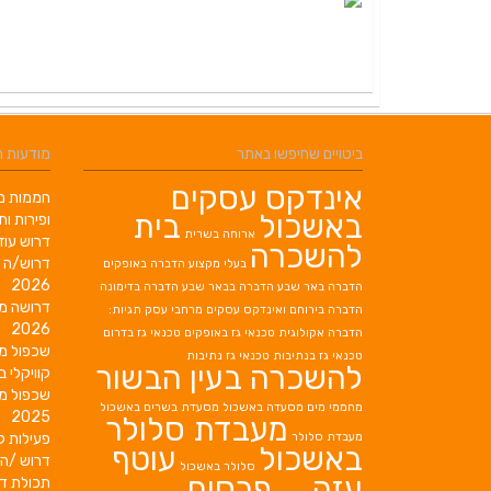
ביטויים שחיפשו באתר
מודעות 
אינדקס עסקים
חממות מב
באשכול
בית
ופירות ות
ארוחה בשרית
דרוש עוז
להשכרה
דרוש/ה 
בעלי מקצוע
הדברה באופקים
2026
הדברה באר שבע
הדברה בבאר שבע
הדברה בדימונה
דרושה מ
הדברה בירוחם
ואינדקס עסקים מרחבי עסק תגיות:
2026
הדברה אקולוגית
טכנאי גז באופקים
טכנאי גז בדרום
שכפול מ
טכנאי גז בנתיבות
טכנאי גז נתיבות
להשכרה בעין הבשור
קוויקלי ב
שכפול מ
מחממי מים
מסעדה באשכול
מסעדת בשרים באשכול
2025
מעבדת סלולר
מעבדת סלולר
פעילות ק
באשכול
עוטף
דרוש /ה 
סלולר באשכול
עזה
פרסום
תכולת די