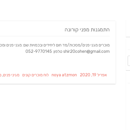
התמגנות מפני קורונה
מוכרים מגני פנים/מסכות/מד חום ליחידים ובכמויות שם: מגני פנים ומסכ
shir20cohen@gmail.com טלפון: 052-9770145
Tags
Categories
Author
Posted
אפריל 19, 2020
noya atzmon
לוח מוכרים קונים
מגיני פנים
,
מ
on