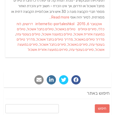
הפעילויות המבוקש ע"י מנהל המחלקה. עדיפות לרכז/חברת טיולים
מחבל אשכול או הדרום, אך אינו הכרח – חשוב ידע והכרת האזור
מספר חברי הקבוצה מונה כ 30 איש ורוב אוכלוסיית הקבוצה דתית או
מסורתית. לסיור יהיה אופי
Read more…
Categories
Author
Posted
אוקטובר 6, 2015
internetic-portaleshkol
דרושים
,
לוח
Tags
on
כללי
,
סיורים וטיולים
טיולים באשכול
,
טיולים בחבל אשכול
,
טיולים
במועצה אזורית אשכול
,
טיולים במועצה אשכול
,
טיולים בעוטף עזה
,
מדריך טיולים באשכול
,
מדריך טיולים בחבל אשכול
,
מדריך טיולים
בעוטף עזה
,
סיורים באשכול
,
סיורים בחבל אשכול
,
סיורים במועצה
אשכול
,
סיורים בעוטף עזה
,
סירוים במועצה אזורית אשכול
חיפוש באתר
חיפוש: