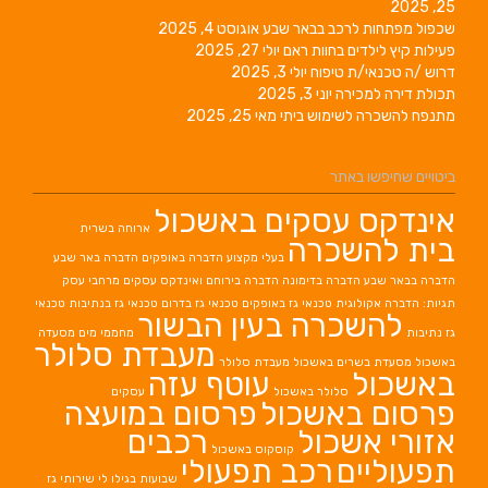
25, 2025
שכפול מפתחות לרכב בבאר שבע
אוגוסט 4, 2025
פעילות קיץ לילדים בחוות ראם
יולי 27, 2025
דרוש /ה טכנאי/ת טיפוח
יולי 3, 2025
תכולת דירה למכירה
יוני 3, 2025
מתנפח להשכרה לשימוש ביתי
מאי 25, 2025
ביטויים שחיפשו באתר
אינדקס עסקים באשכול
ארוחה בשרית
בית להשכרה
בעלי מקצוע
הדברה באופקים
הדברה באר שבע
הדברה בבאר שבע
הדברה בדימונה
הדברה בירוחם
ואינדקס עסקים מרחבי עסק
תגיות: הדברה אקולוגית
טכנאי גז באופקים
טכנאי גז בדרום
טכנאי גז בנתיבות
טכנאי
להשכרה בעין הבשור
גז נתיבות
מחממי מים
מסעדה
מעבדת סלולר
באשכול
מסעדת בשרים באשכול
מעבדת סלולר
באשכול
עוטף עזה
סלולר באשכול
עסקים
פרסום באשכול
פרסום במועצה
אזורי אשכול
רכבים
קוסקוס באשכול
תפעוליים
רכב תפעולי
שבועות בגילו לי
שירותי גז