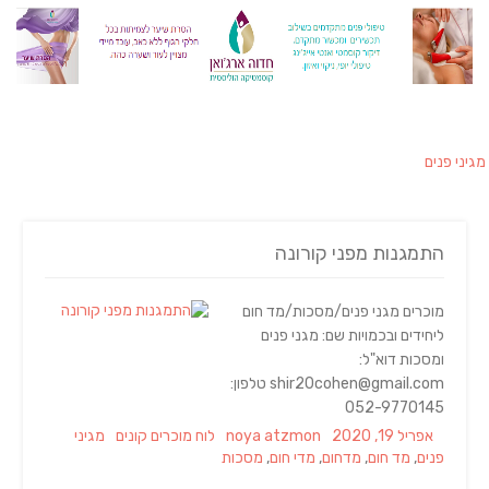
מגיני פנים
התמגנות מפני קורונה
מוכרים מגני פנים/מסכות/מד חום
ליחידים ובכמויות שם: מגני פנים
ומסכות דוא"ל:
shir20cohen@gmail.com טלפון:
052-9770145
Tags
Categories
Author
Posted
אפריל 19, 2020
noya atzmon
לוח מוכרים קונים
מגיני
on
פנים
,
מד חום
,
מדחום
,
מדי חום
,
מסכות