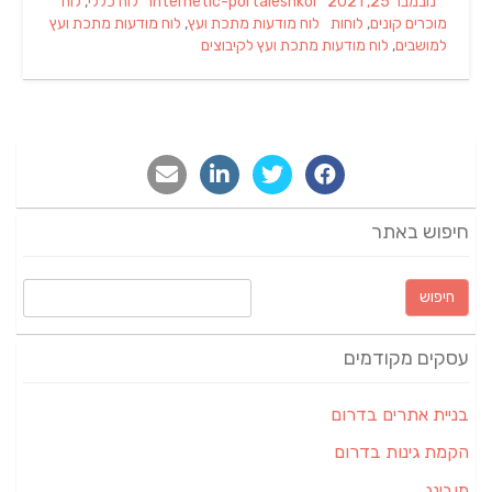
Categories
Author
Posted
נובמבר 25, 2021
internetic-portaleshkol
לוח כללי
,
לוח
Tags
on
מוכרים קונים
,
לוחות
לוח מודעות מתכת ועץ
,
לוח מודעות מתכת ועץ
למושבים
,
לוח מודעות מתכת ועץ לקיבוצים
חיפוש באתר
חיפוש:
עסקים מקודמים
בניית אתרים בדרום
הקמת גינות בדרום
מובינג