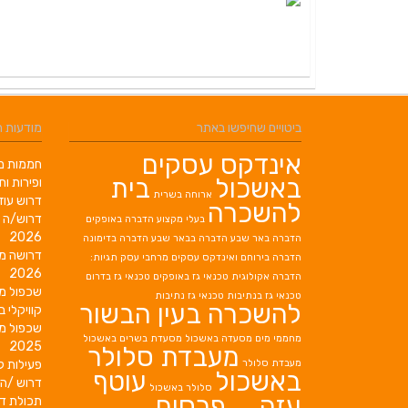
ביטויים שחיפשו באתר
מודעות 
אינדקס עסקים
חממות מב
באשכול
בית
ופירות ות
ארוחה בשרית
דרוש עוז
להשכרה
דרוש/ה 
בעלי מקצוע
הדברה באופקים
2026
הדברה באר שבע
הדברה בבאר שבע
הדברה בדימונה
דרושה מ
הדברה בירוחם
ואינדקס עסקים מרחבי עסק תגיות:
2026
הדברה אקולוגית
טכנאי גז באופקים
טכנאי גז בדרום
שכפול מ
טכנאי גז בנתיבות
טכנאי גז נתיבות
להשכרה בעין הבשור
קוויקלי ב
שכפול מ
מחממי מים
מסעדה באשכול
מסעדת בשרים באשכול
2025
מעבדת סלולר
מעבדת סלולר
פעילות ק
באשכול
עוטף
דרוש /ה 
סלולר באשכול
עזה
פרסום
תכולת די