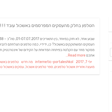
הטלפון בחלק מהעסקים המפרסמים באשכול עובד ! ! !
העסקים המשתוקקים באשכול? כן ,ידידיי, כמה טלפונים הצלחתם להביא
אתכם
Read more…
Tags
Categories
Author
Posted
יולי 7, 2017
internetic-portaleshkol
מה חדש
טלפונים באשכ
on
מועצה אזורית אשכול טלפונים
,
ספר טלפונים אשכול
,
עסקים באשכול טל