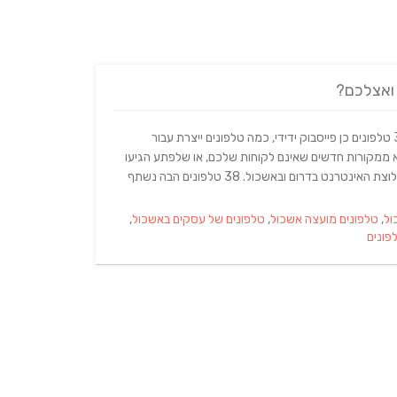
 ואצלכם?
שבוע אחד, לא חזק במיוחד, בין התאריכים 01-07.07.2017, סה"כ – 38 טלפונים כן פייסבוק ידידי, כמה טלפונים ייצרת עבור
 ממקורות חדשים שאינם לקוחות שלכם, או שלפתע הגיעו
ממקור מוזר עם הקלטה בפיתחה המדווחת על הקידום של אינטרנטיק חלוצת האינטרנט בדרום ובאשכול. 38 טלפונים הבה נשתף
ול
,
טלפונים מועצה אשכול
,
טלפונים של עסקים באשכול
,
פונים