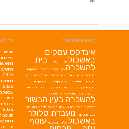
ביטויים שחיפשו באתר
מודעות 
אינדקס עסקים
חממות מב
באשכול
בית
ופירות ות
ארוחה בשרית
דרוש עוז
להשכרה
דרוש/ה 
בעלי מקצוע
הדברה באופקים
2026
הדברה באר שבע
הדברה בבאר שבע
הדברה בדימונה
דרושה מ
הדברה בירוחם
ואינדקס עסקים מרחבי עסק תגיות:
2026
הדברה אקולוגית
טכנאי גז באופקים
טכנאי גז בדרום
שכפול מ
טכנאי גז בנתיבות
טכנאי גז נתיבות
להשכרה בעין הבשור
קוויקלי ב
שכפול מ
מחממי מים
מסעדה באשכול
מסעדת בשרים באשכול
2025
מעבדת סלולר
מעבדת סלולר
פעילות ק
באשכול
עוטף
דרוש /ה 
סלולר באשכול
עזה
פרסום
תכולת די