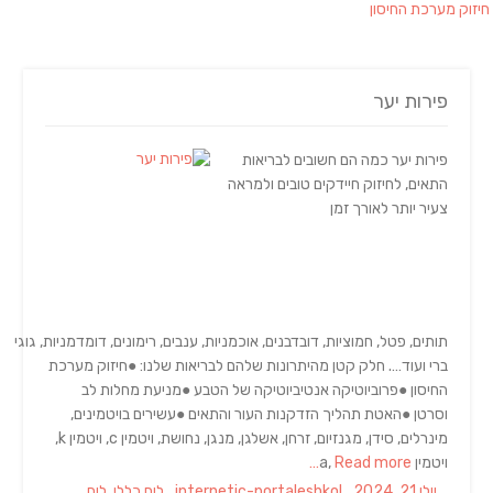
חיזוק מערכת החיסון
פירות יער
פירות יער כמה הם חשובים לבריאות
התאים, לחיזוק חיידקים טובים ולמראה
צעיר יותר לאורך זמן
תותים, פטל, חמוציות, דובדבנים, אוכמניות, ענבים, רימונים, דומדמניות, גוגי
ברי ועוד…. חלק קטן מהיתרונות שלהם לבריאות שלנו: ●חיזוק מערכת
החיסון ●פרוביוטיקה אנטיביוטיקה של הטבע ●מניעת מחלות לב
וסרטן ●האטת תהליך הזדקנות העור והתאים ●עשירים בויטמינים,
מינרלים, סידן, מגנזיום, זרחן, אשלגן, מנגן, נחושת, ויטמין c, ויטמין k,
ויטמין a,
Read more…
Categories
Author
Posted
יולי 21, 2024
internetic-portaleshkol
לוח כללי
,
לוח