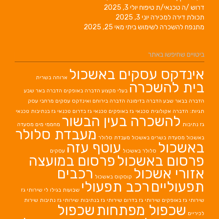
דרוש /ה טכנאי/ת טיפוח
יולי 3, 2025
תכולת דירה למכירה
יוני 3, 2025
מתנפח להשכרה לשימוש ביתי
מאי 25, 2025
ביטויים שחיפשו באתר
אינדקס עסקים באשכול
ארוחה בשרית
בית להשכרה
בעלי מקצוע
הדברה באופקים
הדברה באר שבע
הדברה בבאר שבע
הדברה בדימונה
הדברה בירוחם
ואינדקס עסקים מרחבי עסק
תגיות: הדברה אקולוגית
טכנאי גז באופקים
טכנאי גז בדרום
טכנאי גז בנתיבות
טכנאי
להשכרה בעין הבשור
גז נתיבות
מחממי מים
מסעדה
מעבדת סלולר
באשכול
מסעדת בשרים באשכול
מעבדת סלולר
באשכול
עוטף עזה
סלולר באשכול
עסקים
פרסום באשכול
פרסום במועצה
אזורי אשכול
רכבים
קוסקוס באשכול
תפעוליים
רכב תפעולי
שבועות בגילו לי
שירותי גז
שירותי גז באופקים
שירותי גז בדרום
שירותי גז בנתיבות
שירותי גז נתיבות
שירות
שכפול מפתחות
שכפול
לכיריים