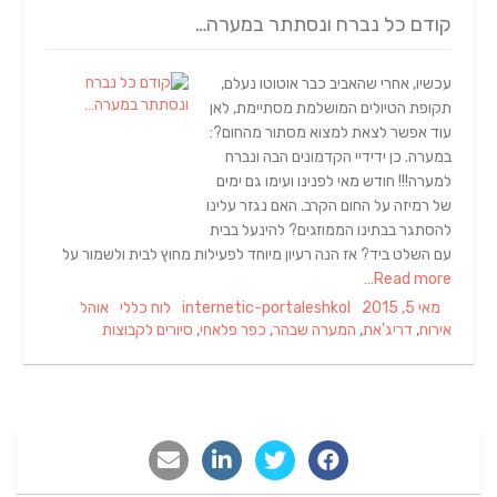
קודם כל נברח ונסתתר במערה…
עכשיו, אחרי שהאביב כבר אוטוטו נעלם,
תקופת הטיולים המושלמת מסתיימת, לאן
עוד אפשר לצאת למצוא מסתור מהחום?:
במערה. כן ידידיי הקדמונים הבה ונברח
למערה!!! חודש מאי לפנינו ועימו גם ימים
של רמיזה על החום הקרב. האם נגזר עלינו
להסתגר בבתינו הממוזגים? להינעל בבית
עם השלט ביד? אז הנה רעיון מיוחד לפעילות מחוץ לבית ולשמור על
Read more…
Tags
Categories
Author
Posted
מאי 5, 2015
internetic-portaleshkol
לוח כללי
אוהל
on
אירוח
,
דריג'את
,
המערה שבהר
,
כפר פלאחי
,
סיורים לקבוצות