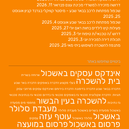
דרושה מזכירה למשרדי מכינת עצם
פברואר 11, 2026
שכפול מפתחות לרכב בבאר שבע – מיסטר קוויקלי בגרנד קניון
אוגוסט
25, 2025
שכפול מפתחות לרכב בבאר שבע
אוגוסט 4, 2025
פעילות קיץ לילדים בחוות ראם
יולי 27, 2025
דרוש /ה טכנאי/ת טיפוח
יולי 3, 2025
תכולת דירה למכירה
יוני 3, 2025
מתנפח להשכרה לשימוש ביתי
מאי 25, 2025
ביטויים שחיפשו באתר
אינדקס עסקים באשכול
ארוחה בשרית
בית להשכרה
בעלי מקצוע
הדברה באופקים
הדברה באר שבע
הדברה בבאר שבע
הדברה בדימונה
הדברה בירוחם
ואינדקס עסקים מרחבי עסק
תגיות: הדברה אקולוגית
טכנאי גז באופקים
טכנאי גז בדרום
טכנאי גז בנתיבות
טכנאי
להשכרה בעין הבשור
גז נתיבות
מחממי מים
מסעדה
מעבדת סלולר
באשכול
מסעדת בשרים באשכול
מעבדת סלולר
באשכול
עוטף עזה
סלולר באשכול
עסקים
פרסום באשכול
פרסום במועצה