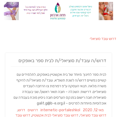
דרוש עובד סוציאלי
דרוש/ה עובד/ת סוציאלי/ת לבית ספר באופקים
לבית ספר לחינוך מיוחד של בית אקשטיין באופקים, לתלמידים עם
קשיים נפשיים דרוש/ה לשנת תשפ״א, עובד/ת סוציאלי/ת להיקף
משרה מלאה. תנאי העסקה ע״פ רפורמת צו הרחבה לעובדים
סוציאליים. דרישות: השכלה – חובה תואר ראשון/ שני בעבודה
סוציאלית חובה רישום בפנקס העו״סים חובה ניסיון מוכח בעבודה עם
אוכלוסיות מיוחדות לפרטים – galit.g@b-e.org.il
Tags
Categories
Author
Posted
מאי 12, 2020
internetic-portaleshkol
דרושים
דרוש
,
on
דרוש עובד סוציאלי
,
דרוש עובד סוציאלי לבית אקשטיין
,
דרוש עובד