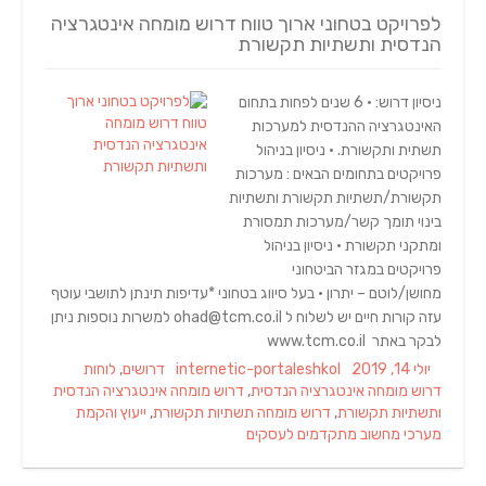
לפרויקט בטחוני ארוך טווח דרוש מומחה אינטגרציה
הנדסית ותשתיות תקשורת
ניסיון דרוש: • 6 שנים לפחות בתחום
האינטגרציה ההנדסית למערכות
תשתית ותקשורת. • ניסיון בניהול
פרויקטים בתחומים הבאים : מערכות
תקשורת/תשתיות תקשורת ותשתיות
בינוי תומך קשר/מערכות תמסורת
ומתקני תקשורת • ניסיון בניהול
פרויקטים במגזר הביטחוני
מחושן/לוטם – יתרון • בעל סיווג בטחוני *עדיפות תינתן לתושבי עוטף
עזה קורות חיים יש לשלוח ל ohad@tcm.co.il למשרות נוספות ניתן
לבקר באתר www.tcm.co.il
Tags
Categories
Author
Posted
יולי 14, 2019
internetic-portaleshkol
דרושים
,
לוחות
on
דרוש מומחה אינטגרציה הנדסית
,
דרוש מומחה אינטגרציה הנדסית
ותשתיות תקשורת
,
דרוש מומחה תשתיות תקשורת
,
ייעוץ והקמת
מערכי מחשוב מתקדמים לעסקים