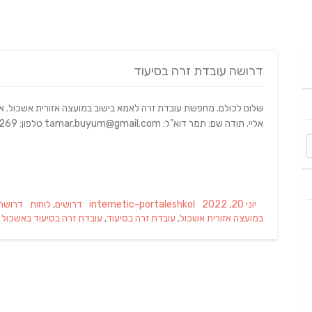
דרושה עובדת זרה בסיעוד
שלום לכולם. מחפשת עובדת זרה לאמא בישוב במועצה אזורית אשכול. א
אליי. תודה שם: תמר דוא"ל: tamar.buyum@gmail.com טלפון: 0506494269
Tags
Categories
Author
Posted
יוני 20, 2022
internetic-portaleshkol
דרושים
,
לוחות
דרושה 
on
במועצה אזורית אשכול
,
עובדת זרה בסיעוד
,
עובדת זרה בסיעוד באשכול