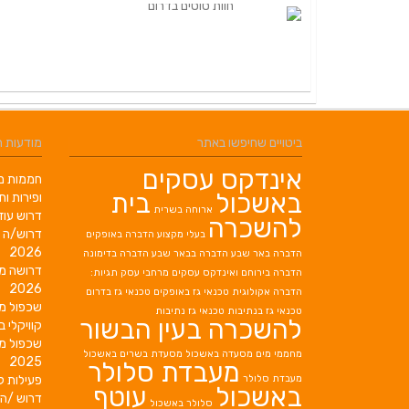
ביטויים שחיפשו באתר
מודעות 
אינדקס עסקים
חממות מב
באשכול
בית
ופירות ות
ארוחה בשרית
דרוש עוז
להשכרה
דרוש/ה 
בעלי מקצוע
הדברה באופקים
2026
הדברה באר שבע
הדברה בבאר שבע
הדברה בדימונה
דרושה מ
הדברה בירוחם
ואינדקס עסקים מרחבי עסק תגיות:
2026
הדברה אקולוגית
טכנאי גז באופקים
טכנאי גז בדרום
שכפול מ
טכנאי גז בנתיבות
טכנאי גז נתיבות
להשכרה בעין הבשור
קוויקלי ב
שכפול מ
מחממי מים
מסעדה באשכול
מסעדת בשרים באשכול
2025
מעבדת סלולר
מעבדת סלולר
פעילות ק
באשכול
עוטף
דרוש /ה 
סלולר באשכול