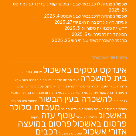
שכפול מפתחות לרכב בבאר שבע – מיסטר קוויקלי בגרנד קניון
אוגוסט
25, 2025
שכפול מפתחות לרכב בבאר שבע
אוגוסט 4, 2025
פעילות קיץ לילדים בחוות ראם
יולי 27, 2025
דרוש /ה טכנאי/ת טיפוח
יולי 3, 2025
תכולת דירה למכירה
יוני 3, 2025
מתנפח להשכרה לשימוש ביתי
מאי 25, 2025
ביטויים שחיפשו באתר
אינדקס עסקים באשכול
ארוחה בשרית
בית להשכרה
בעלי מקצוע
הדברה באופקים
הדברה באר שבע
הדברה בבאר שבע
הדברה בדימונה
הדברה בירוחם
ואינדקס עסקים מרחבי עסק
תגיות: הדברה אקולוגית
טכנאי גז באופקים
טכנאי גז בדרום
טכנאי גז בנתיבות
טכנאי
להשכרה בעין הבשור
גז נתיבות
מחממי מים
מסעדה
מעבדת סלולר
באשכול
מסעדת בשרים באשכול
מעבדת סלולר
באשכול
עוטף עזה
סלולר באשכול
עסקים
פרסום באשכול
פרסום במועצה
אזורי אשכול
רכבים
קוסקוס באשכול