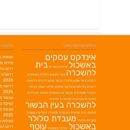
ביטויים שחיפשו באתר
מודעות 
אינדקס עסקים
חממות מב
באשכול
בית
ופירות ות
ארוחה בשרית
דרוש עוז
להשכרה
דרוש/ה 
בעלי מקצוע
הדברה באופקים
2026
הדברה באר שבע
הדברה בבאר שבע
הדברה בדימונה
דרושה מ
הדברה בירוחם
ואינדקס עסקים מרחבי עסק תגיות:
2026
הדברה אקולוגית
טכנאי גז באופקים
טכנאי גז בדרום
שכפול מ
טכנאי גז בנתיבות
טכנאי גז נתיבות
להשכרה בעין הבשור
קוויקלי ב
שכפול מ
מחממי מים
מסעדה באשכול
מסעדת בשרים באשכול
2025
מעבדת סלולר
מעבדת סלולר
פעילות ק
באשכול
עוטף
דרוש /ה 
סלולר באשכול