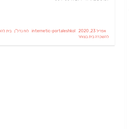
Tags
Categories
Author
Posted
אפריל 23, 2020
internetic-portaleshkol
לוח נדל"ן
בית לה
on
להשכרה בית בצוחר