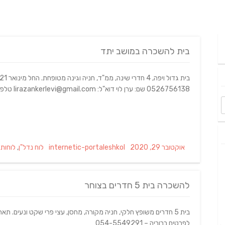
בית להשכרה במושב יתד
0526756138 שם: ערן לוי דוא"ל: lirazankerlevi@gmail.com טלפון: 0526756138
Categories
Author
Posted
אוקטובר 29, 2020
internetic-portaleshkol
לוח נדל"ן
,
לוחות
on
להשכרה בית 5 חדרים בצוחר
לפרטים ברוריה – 054-5549291