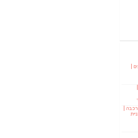
ם |
בורגר 232 |
רכבה |
יית