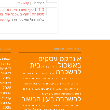
בבריכת עין
קרא עוד
L.T.O יעוץ משכנתאות וכלכ
משפחה | יועץ משכנתאות בא
שלום לכם! שמי עפר פקר
קרא עוד
ביטויים שחיפשו באתר
מודעות 
אינדקס עסקים
חממות מב
באשכול
בית
ופירות ות
ארוחה בשרית
דרוש עוז
להשכרה
דרוש/ה 
בעלי מקצוע
הדברה באופקים
2026
הדברה באר שבע
הדברה בבאר שבע
הדברה בדימונה
דרושה מ
הדברה בירוחם
ואינדקס עסקים מרחבי עסק תגיות:
2026
הדברה אקולוגית
טכנאי גז באופקים
טכנאי גז בדרום
שכפול מ
טכנאי גז בנתיבות
טכנאי גז נתיבות
להשכרה בעין הבשור
קוויקלי ב
שכפול מ
מחממי מים
מסעדה באשכול
מסעדת בשרים באשכול
2025