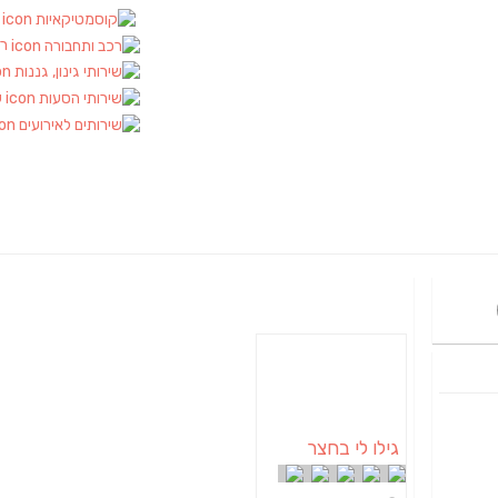
ק
רכ
ש
גילו לי בחצר