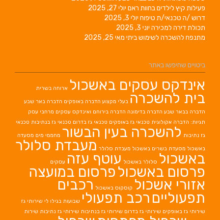
פעילות קיץ לילדים בחוות ראם
יולי 27, 2025
דרוש /ה טכנאי/ת טיפוח
יולי 3, 2025
תכולת דירה למכירה
יוני 3, 2025
מתנפח להשכרה לשימוש ביתי
מאי 25, 2025
ביטויים שחיפשו באתר
אינדקס עסקים באשכול
ארוחה בשרית
בית להשכרה
בעלי מקצוע
הדברה באופקים
הדברה באר שבע
הדברה בבאר שבע
הדברה בדימונה
הדברה בירוחם
ואינדקס עסקים מרחבי עסק
תגיות: הדברה אקולוגית
טכנאי גז באופקים
טכנאי גז בדרום
טכנאי גז בנתיבות
טכנאי
להשכרה בעין הבשור
גז נתיבות
מחממי מים
מסעדה
מעבדת סלולר
באשכול
מסעדת בשרים באשכול
מעבדת סלולר
באשכול
עוטף עזה
סלולר באשכול
עסקים
פרסום באשכול
פרסום במועצה
אזורי אשכול
רכבים
קוסקוס באשכול
תפעוליים
רכב תפעולי
שבועות בגילו לי
שירותי גז
שירותי גז באופקים
שירותי גז בדרום
שירותי גז בנתיבות
שירותי גז נתיבות
שירות