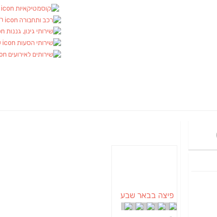
ק
רכ
ש
פיצה בבאר שבע