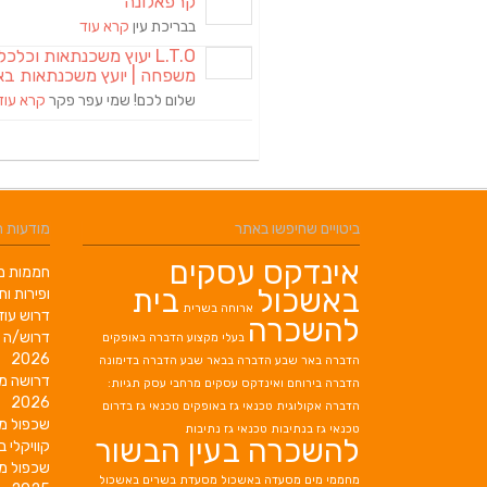
קרפאלונה
בבריכת עין
קרא עוד
L.T.O יעוץ משכנתאות וכלכ
משפחה | יועץ משכנתאות בא
שלום לכם! שמי עפר פקר
קרא עוד
ביטויים שחיפשו באתר
מודעות 
אינדקס עסקים
חממות מב
באשכול
בית
ופירות ות
ארוחה בשרית
דרוש עוז
להשכרה
דרוש/ה 
בעלי מקצוע
הדברה באופקים
2026
הדברה באר שבע
הדברה בבאר שבע
הדברה בדימונה
דרושה מ
הדברה בירוחם
ואינדקס עסקים מרחבי עסק תגיות:
2026
הדברה אקולוגית
טכנאי גז באופקים
טכנאי גז בדרום
שכפול מ
טכנאי גז בנתיבות
טכנאי גז נתיבות
להשכרה בעין הבשור
קוויקלי ב
שכפול מ
מחממי מים
מסעדה באשכול
מסעדת בשרים באשכול