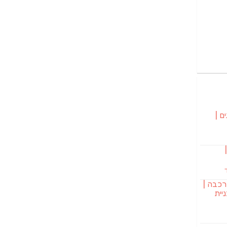
ם |
בורגר 232 |
רכבה |
יית