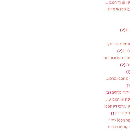
חקלאות, משתלות, גינון וציוד
(2)
טכנאי מיזוג אוויר
(1)
ם
(2)
מיזוג אויר וקירור
(1)
נים
(2)
מסגרים, מסגריות, רתכים ועבודות מתכת
(1)
ת
(2)
(1
מרכולים וסופרמרקטים
(1)
דורי פרחים
(2)
עבודות עץ – רהיטי גינה וגן
(1)
עו"ד, נוטוריון, עורך דין, עורכי דין
(1)
ד משרדי
(1)
צימרים ותיירות באשכול
(7)
קוסמטיקה ויופי
(4)