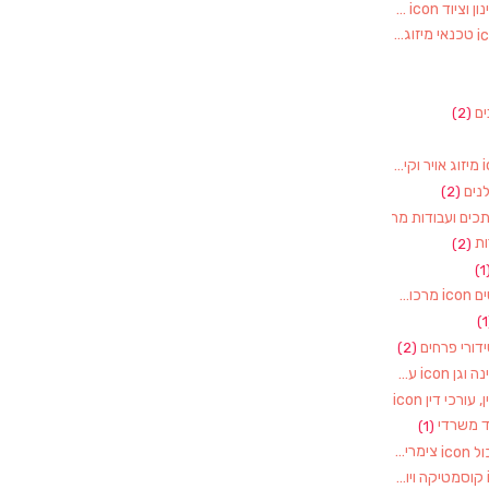
חקלאות, משתלות, גינון וציוד
(2)
טכנאי מיזוג אוויר
(1)
ם
(2)
מיזוג אויר וקירור
(1)
נים
(2)
מסגרים, מסגריות, רתכים ועבודות מתכת
(1)
ת
(2)
(1
מרכולים וסופרמרקטים
(1)
דורי פרחים
(2)
עבודות עץ – רהיטי גינה וגן
(1)
עו"ד, נוטוריון, עורך דין, עורכי דין
(1)
ד משרדי
(1)
צימרים ותיירות באשכול
(7)
קוסמטיקה ויופי
(4)