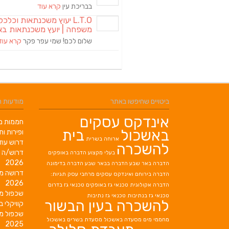
בבריכת עין
קרא עוד
L.T.O יעוץ משכנתאות וכלכ
משפחה | יועץ משכנתאות בא
שלום לכם! שמי עפר פקר
קרא עוד
ביטויים שחיפשו באתר
מודעות 
אינדקס עסקים
חממות מב
באשכול
בית
ופירות ות
ארוחה בשרית
דרוש עוז
להשכרה
דרוש/ה 
בעלי מקצוע
הדברה באופקים
2026
הדברה באר שבע
הדברה בבאר שבע
הדברה בדימונה
דרושה מ
הדברה בירוחם
ואינדקס עסקים מרחבי עסק תגיות:
2026
הדברה אקולוגית
טכנאי גז באופקים
טכנאי גז בדרום
שכפול מ
טכנאי גז בנתיבות
טכנאי גז נתיבות
להשכרה בעין הבשור
קוויקלי ב
שכפול מ
מחממי מים
מסעדה באשכול
מסעדת בשרים באשכול
2025