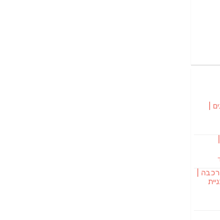
ם |
בורגר 232 |
רכבה |
יית