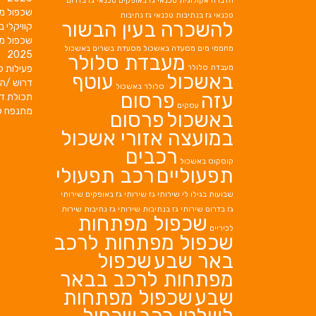
הדברה אקולוגית
טכנאי גז באופקים
טכנאי גז בדרום
שכפול מ
טכנאי גז בנתיבות
טכנאי גז נתיבות
להשכרה בעין הבשור
קוויקלי ב
שכפול מ
מחממי מים
מסעדה באשכול
מסעדת בשרים באשכול
2025
מעבדת סלולר
מעבדת סלולר
פעילות ק
באשכול
עוטף
דרוש /ה 
סלולר באשכול
עזה
פרסום
תכולת די
עסקים
מתנפח ל
באשכול
פרסום
במועצה אזורי אשכול
רכבים
קוסקוס באשכול
תפעוליים
רכב תפעולי
שבועות בגילו לי
שירותי גז
שירותי גז באופקים
שירותי
גז בדרום
שירותי גז בנתיבות
שירותי גז נתיבות
שירות
שכפול מפתחות
לכיריים
שכפול מפתחות לרכב
באר שבע
שכפול
מפתחות לרכב בבאר
שבע
שכפול מפתחות
לשלטי רכב
שכפול