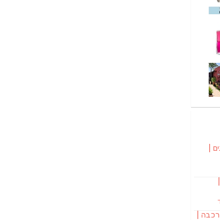
ם |
בורגר 232 |
רכבה |