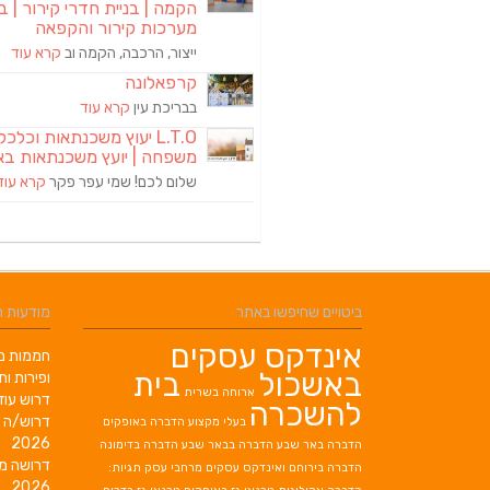
הקמה | בניית חדרי קירור | בנ
מערכות קירור והקפאה
ייצור, הרכבה, הקמה וב
קרא עוד
קרפאלונה
בבריכת עין
קרא עוד
L.T.O יעוץ משכנתאות וכלכ
משפחה | יועץ משכנתאות בא
שלום לכם! שמי עפר פקר
קרא עוד
ביטויים שחיפשו באתר
מודעות 
אינדקס עסקים
חממות מב
באשכול
בית
ופירות ות
ארוחה בשרית
דרוש עוז
להשכרה
דרוש/ה 
בעלי מקצוע
הדברה באופקים
2026
הדברה באר שבע
הדברה בבאר שבע
הדברה בדימונה
דרושה מ
הדברה בירוחם
ואינדקס עסקים מרחבי עסק תגיות:
2026