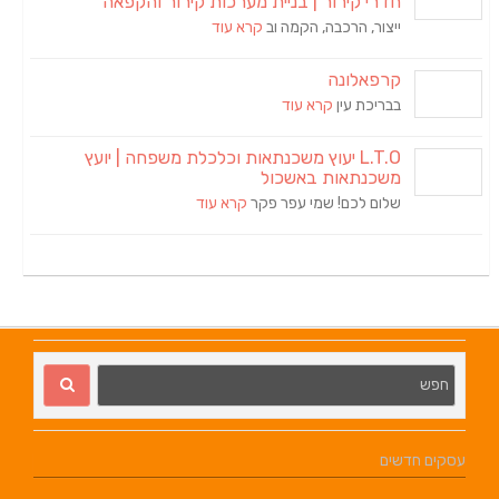
ירור | בניית מערכות קירור והקפאה
הרכבה, הקמה וב
קרא עוד
ונה
 עין
קרא עוד
L.T.O יעוץ משכנתאות וכלכלת משפחה | יועץ
אות באשכול
כם! שמי עפר פקר
קרא עוד