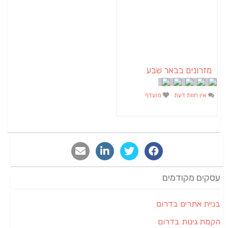
 שבע
מועדף
ום
ם