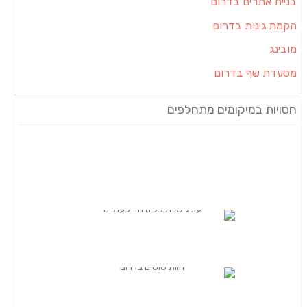
ום
ם
ם
ם מתחלפים