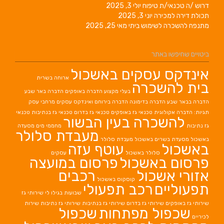
 טיפוח
יולי 3, 2025
רה
יוני 3, 2025
ימוש ביתי
מאי 25, 2025
אתר
עסקים באשכול
ארוחה בשרית
כרה
בעלי מקצוע
הדברה באופקים
הדברה באר שבע
ברה בדימונה
הדברה בירוחם
ואינדקס עסקים מרחבי עסק
גית
טכנאי גז באופקים
טכנאי גז בדרום
טכנאי גז בנתיבות
טכנאי
רה בעין הבשור
מחממי מים
מסעדה
מעבדת סלולר
ים באשכול
מעבדת סלולר
עוטף עזה
סלולר באשכול
עסקים
אשכול
פרסום במועצה
כול
רכבים
קוסקוס באשכול
ם
רכב תפעולי
שבועות בגילו לי
שירותי גז
ירותי גז בדרום
שירותי גז בנתיבות
שירותי גז נתיבות
שירות
ל מפתחות
שכפול