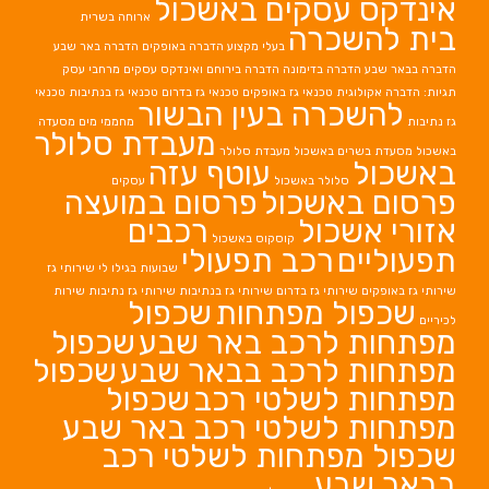
עסקים באשכול
ארוחה בשרית
כרה
בעלי מקצוע
הדברה באופקים
הדברה באר שבע
ברה בדימונה
הדברה בירוחם
ואינדקס עסקים מרחבי עסק
גית
טכנאי גז באופקים
טכנאי גז בדרום
טכנאי גז בנתיבות
טכנאי
רה בעין הבשור
מחממי מים
מסעדה
מעבדת סלולר
ים באשכול
מעבדת סלולר
עוטף עזה
סלולר באשכול
עסקים
אשכול
פרסום במועצה
כול
רכבים
קוסקוס באשכול
ם
רכב תפעולי
שבועות בגילו לי
שירותי גז
ירותי גז בדרום
שירותי גז בנתיבות
שירותי גז נתיבות
שירות
ל מפתחות
שכפול
לרכב באר שבע
שכפול
לרכב בבאר שבע
שכפול
לשלטי רכב
שכפול
לשלטי רכב באר שבע
פתחות לשלטי רכב
בע