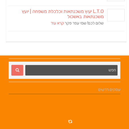
L.T.O יעוץ משכנתאות וכלכלת משפחה | יועץ
אות באשכול
כם! שמי עפר פקר
קרא עוד