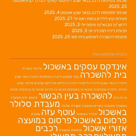
ב בבאר שבע – מיסטר קוויקלי בגרנד קניון
אוגוסט
רכב בבאר שבע
אוגוסט 4, 2025
 בחוות ראם
יולי 27, 2025
 טיפוח
יולי 3, 2025
רה
יוני 3, 2025
ימוש ביתי
מאי 25, 2025
אתר
עסקים באשכול
ארוחה בשרית
כרה
בעלי מקצוע
הדברה באופקים
הדברה באר שבע
ברה בדימונה
הדברה בירוחם
ואינדקס עסקים מרחבי עסק
גית
טכנאי גז באופקים
טכנאי גז בדרום
טכנאי גז בנתיבות
טכנאי
רה בעין הבשור
מחממי מים
מסעדה
מעבדת סלולר
ים באשכול
מעבדת סלולר
עוטף עזה
סלולר באשכול
עסקים
אשכול
פרסום במועצה
כול
רכבים
קוסקוס באשכול