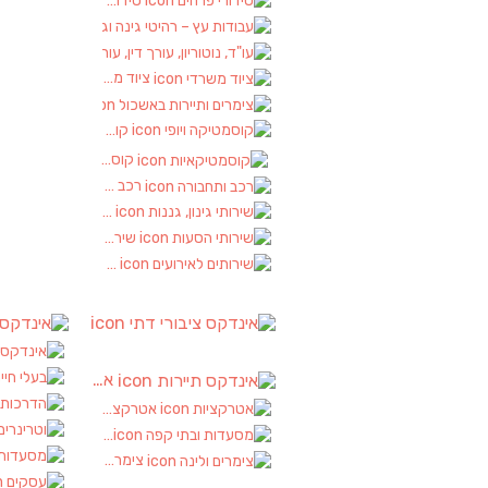
סידורי פרחים
(2)
עבודות עץ – רהיטי גינה וגן
(1)
עו"ד, נוטוריון, עורך דין, עורכי דין
(1)
ציוד משרדי
(1)
צימרים ותיירות באשכול
(7)
קוסמטיקה ויופי
(4)
קוסמטיקאיות
(1)
רכב ותחבורה
(4)
שירותי גינון, גננות
(1)
שירותי הסעות
(1)
שירותים לאירועים
(1)
אינדקס ציבורי דתי
אינ
(4)
אינדק
בעלי חיים
אינדקס תיירות
(1)
(6)
הדרכות בטיחות
אטרקציות
(3)
וטרינרים
(1)
מסעדות ובתי קפה
(1)
מסעדות ואוכל
צימרים ולינה
(2)
עסקים
(62)