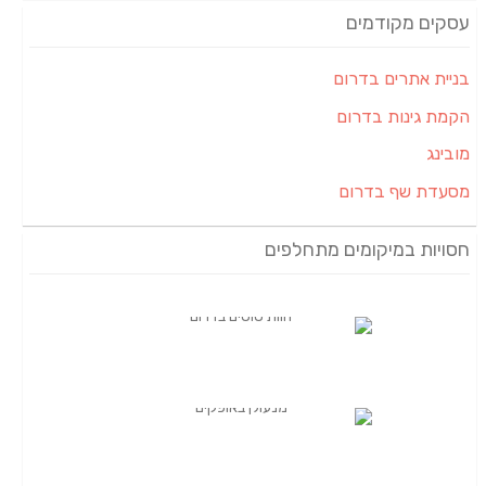
ום
ם
ם
ם מתחלפים