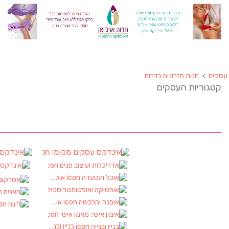
 בדרום
ים
עסקים
אינדקס עסקים מקומי
אינ
(90)
אדריכלות ועיצוב פנים
אינדק
(2)
אוכל והסעדה
(17)
אטרקציות
(2)
אופטיקה ואופטומטריסטים
(1)
חאנים
(1)
אופנה והלבשה
(1)
לינה
(1)
אימון אישי, מאמן אישי
(1)
בניין ובנייה
(2)