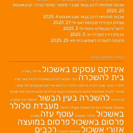
שכפול מפתחות לרכב בבאר שבע – מיסטר קוויקלי בגרנד קניון
אוגוסט
25, 2025
שכפול מפתחות לרכב בבאר שבע
אוגוסט 4, 2025
פעילות קיץ לילדים בחוות ראם
יולי 27, 2025
דרוש /ה טכנאי/ת טיפוח
יולי 3, 2025
תכולת דירה למכירה
יוני 3, 2025
מתנפח להשכרה לשימוש ביתי
מאי 25, 2025
ביטויים שחיפשו באתר
אינדקס עסקים באשכול
ארוחה בשרית
בית להשכרה
בעלי מקצוע
הדברה באופקים
הדברה באר שבע
הדברה בבאר שבע
הדברה בדימונה
הדברה בירוחם
ואינדקס עסקים מרחבי עסק
תגיות: הדברה אקולוגית
טכנאי גז באופקים
טכנאי גז בדרום
טכנאי גז בנתיבות
טכנאי
להשכרה בעין הבשור
גז נתיבות
מחממי מים
מסעדה
מעבדת סלולר
באשכול
מסעדת בשרים באשכול
מעבדת סלולר
באשכול
עוטף עזה
סלולר באשכול
עסקים
פרסום באשכול
פרסום במועצה
אזורי אשכול
רכבים
קוסקוס באשכול