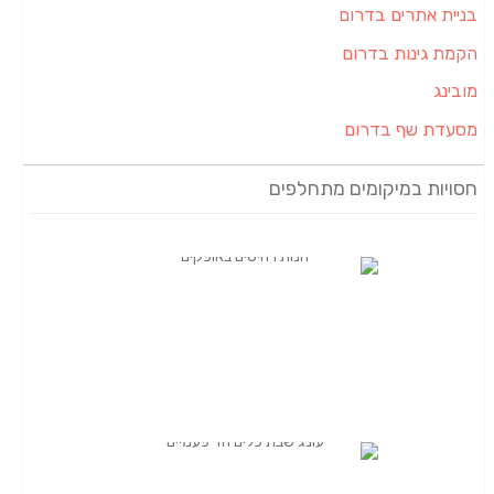
ום
ם
ם
ם מתחלפים