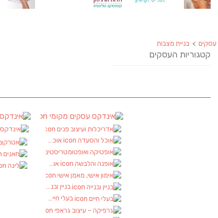
ים
עסקים
אינדקס עסקים מקומי
אינ
(90)
אדריכלות ועיצוב פנים
אינדק
(2)
אוכל והסעדה
(17)
אטרקציות
(2)
אופטיקה ואופטומטריסטים
(1)
חאנים
(1)
אופנה והלבשה
(1)
לינה
(1)
אימון אישי, מאמן אישי
(1)
בניין ובנייה
(2)
בעלי חיים
(2)
גרפיקה – עיצוב גראפי
(1)