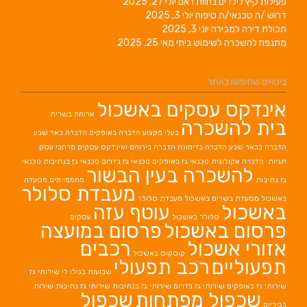
 בחוות ראם
יולי 27, 2025
 טיפוח
יולי 3, 2025
רה
יוני 3, 2025
ימוש ביתי
מאי 25, 2025
אתר
עסקים באשכול
ארוחה בשרית
כרה
בעלי מקצוע
הדברה באופקים
הדברה באר שבע
ברה בדימונה
הדברה בירוחם
ואינדקס עסקים מרחבי עסק
גית
טכנאי גז באופקים
טכנאי גז בדרום
טכנאי גז בנתיבות
טכנאי
רה בעין הבשור
מחממי מים
מסעדה
מעבדת סלולר
ים באשכול
מעבדת סלולר
עוטף עזה
סלולר באשכול
עסקים
אשכול
פרסום במועצה
כול
רכבים
קוסקוס באשכול
ם
רכב תפעולי
שבועות בגילו לי
שירותי גז
ירותי גז בדרום
שירותי גז בנתיבות
שירותי גז נתיבות
שירות
ל מפתחות
שכפול