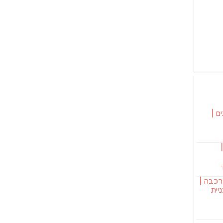
ם |
בורגר 232 |
רכבה |
יית