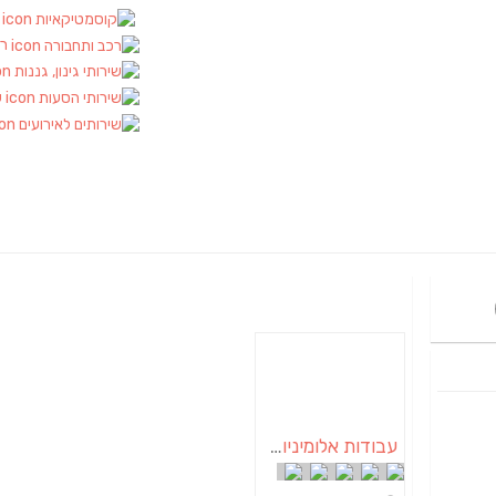
ק
רכ
ש
עבודות אלומיניום במועצה אזורית אשכול | בעוטף עזה