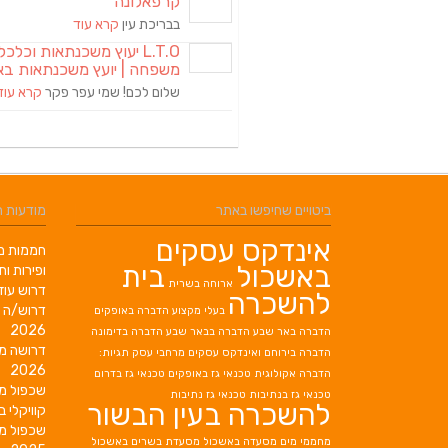
קרפאלונה
בבריכת עין
קרא עוד
L.T.O יעוץ משכנתאות וכלכ
משפחה | יועץ משכנתאות בא
שלום לכם! שמי עפר פקר
קרא עוד
ביטויים שחיפשו באתר
מודעות 
אינדקס עסקים
חממות מב
באשכול
בית
ופירות ות
ארוחה בשרית
דרוש עוז
להשכרה
דרוש/ה 
בעלי מקצוע
הדברה באופקים
2026
הדברה באר שבע
הדברה בבאר שבע
הדברה בדימונה
דרושה מ
הדברה בירוחם
ואינדקס עסקים מרחבי עסק תגיות:
2026
הדברה אקולוגית
טכנאי גז באופקים
טכנאי גז בדרום
שכפול מ
טכנאי גז בנתיבות
טכנאי גז נתיבות
להשכרה בעין הבשור
קוויקלי ב
שכפול מ
מחממי מים
מסעדה באשכול
מסעדת בשרים באשכול