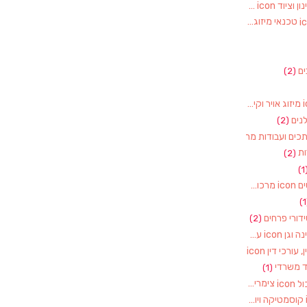
חקלאות, משתלות, גינון וציוד
(2)
טכנאי מיזוג אוויר
(1)
ם
(2)
מיזוג אויר וקירור
(1)
נים
(2)
מסגרים, מסגריות, רתכים ועבודות מתכת
(1)
ת
(2)
(1
מרכולים וסופרמרקטים
(1)
דורי פרחים
(2)
עבודות עץ – רהיטי גינה וגן
(1)
עו"ד, נוטוריון, עורך דין, עורכי דין
(1)
ד משרדי
(1)
צימרים ותיירות באשכול
(7)
קוסמטיקה ויופי
(4)