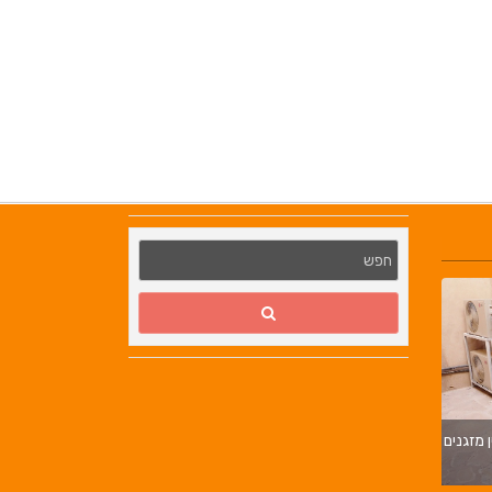
מ.ב מערכות קירור | ייצור 
ן מזגנים
בניית חדרי קירור | בניית מ
בורגר באשכול | בורגר 232 | Burger 232 |
בורגר בר