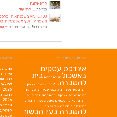
קרפאלונה
בבריכת עין
קרא עוד
L.T.O יעוץ משכנתאות וכלכ
משפחה | יועץ משכנתאות בא
שלום לכם! שמי עפר פקר
קרא עוד
ביטויים שחיפשו באתר
מודעות 
אינדקס עסקים
חממות מב
באשכול
בית
ופירות ות
ארוחה בשרית
דרוש עוז
להשכרה
דרוש/ה 
בעלי מקצוע
הדברה באופקים
2026
הדברה באר שבע
הדברה בבאר שבע
הדברה בדימונה
דרושה מ
הדברה בירוחם
ואינדקס עסקים מרחבי עסק תגיות:
2026
הדברה אקולוגית
טכנאי גז באופקים
טכנאי גז בדרום
שכפול מ
טכנאי גז בנתיבות
טכנאי גז נתיבות
להשכרה בעין הבשור
קוויקלי ב
שכפול מ