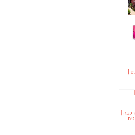
ם |
בורגר 232 |
רכבה |
יית