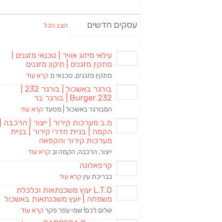
עסקים חדשים
הצג הכל
עילאי מיזוג אוויר | טכנאי מזגנים |
מתקין מזגנים | תיקון מזגנים
מתקין מזגנים, טכנאי מ
קרא עוד
בורגר באשכול | בורגר 232 |
Burger 232 | בורגר בר
המבורגר באשכול | מסעד
קרא עוד
מ.ב מערכות קירור | ייצור | הרכבה |
הקמה | בניית חדרי קירור | בניית
מערכות קירור והקפאה
ייצור, הרכבה, הקמה וב
קרא עוד
קרפאלונה
בבריכת עין
קרא עוד
L.T.O יעוץ משכנתאות וכלכלת
משפחה | יועץ משכנתאות באשכול
שלום לכם! שמי עפר פקר
קרא עוד