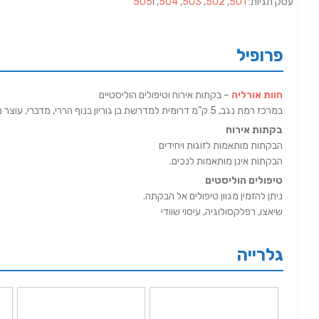
עסק תגיות:
501
,
502
,
503
,
504
, ו
505
פרופיל
חוות אורליה
– בקתות אירוח וטיפולים הוליסטיים
במרכז רמת נגב, 5 ק"מ דרומית למדרשת בן גוריון בנוף הררי, מדברי, עוצר נשימה, ממוקמת חוות אורליה.
בקתות אירוח
הבקתות מותאמות לזוגות ויחידים
הבקתות אינן מותאמות לנכים.
טיפולים הוליסטים
ניתן להזמין מגוון טיפולים אל הבקתה.
שיאצו, רפלקסולוגיה, עיסוי שוודי
גלרייה