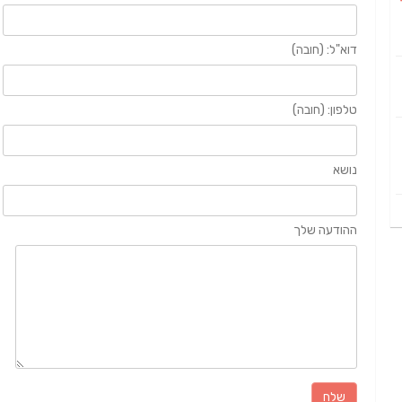
דוא"ל: (חובה)
טלפון: (חובה)
נושא
ההודעה שלך