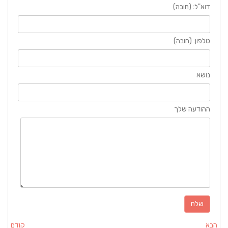
דוא"ל: (חובה)
טלפון: (חובה)
נושא
ההודעה שלך
הבא
קודם