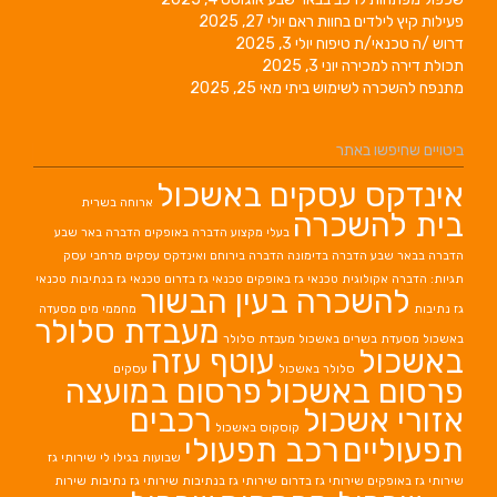
פעילות קיץ לילדים בחוות ראם
יולי 27, 2025
דרוש /ה טכנאי/ת טיפוח
יולי 3, 2025
תכולת דירה למכירה
יוני 3, 2025
מתנפח להשכרה לשימוש ביתי
מאי 25, 2025
ביטויים שחיפשו באתר
אינדקס עסקים באשכול
ארוחה בשרית
בית להשכרה
בעלי מקצוע
הדברה באופקים
הדברה באר שבע
הדברה בבאר שבע
הדברה בדימונה
הדברה בירוחם
ואינדקס עסקים מרחבי עסק
תגיות: הדברה אקולוגית
טכנאי גז באופקים
טכנאי גז בדרום
טכנאי גז בנתיבות
טכנאי
להשכרה בעין הבשור
גז נתיבות
מחממי מים
מסעדה
מעבדת סלולר
באשכול
מסעדת בשרים באשכול
מעבדת סלולר
באשכול
עוטף עזה
סלולר באשכול
עסקים
פרסום באשכול
פרסום במועצה
אזורי אשכול
רכבים
קוסקוס באשכול
תפעוליים
רכב תפעולי
שבועות בגילו לי
שירותי גז
שירותי גז באופקים
שירותי גז בדרום
שירותי גז בנתיבות
שירותי גז נתיבות
שירות