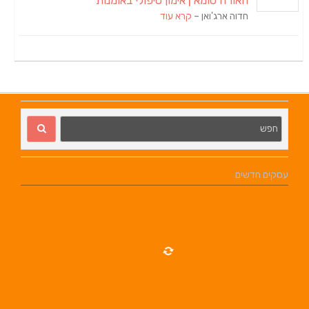
האורה סומא | אימון טיפולי באומנות
חדוה ארג'ואן –
קרא עוד
עסקים חדשים