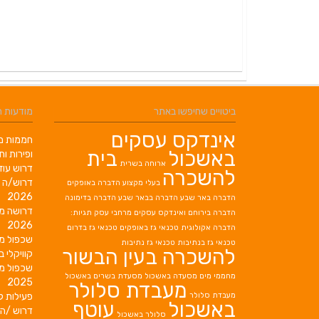
ביטויים שחיפשו באתר
מודעות 
אינדקס עסקים
חממות מב
באשכול
בית
ופירות ות
ארוחה בשרית
דרוש עוז
להשכרה
דרוש/ה 
בעלי מקצוע
הדברה באופקים
2026
הדברה באר שבע
הדברה בבאר שבע
הדברה בדימונה
דרושה מ
הדברה בירוחם
ואינדקס עסקים מרחבי עסק תגיות:
2026
הדברה אקולוגית
טכנאי גז באופקים
טכנאי גז בדרום
שכפול מ
טכנאי גז בנתיבות
טכנאי גז נתיבות
להשכרה בעין הבשור
קוויקלי ב
שכפול מ
מחממי מים
מסעדה באשכול
מסעדת בשרים באשכול
2025
מעבדת סלולר
מעבדת סלולר
פעילות ק
באשכול
עוטף
דרוש /ה 
סלולר באשכול