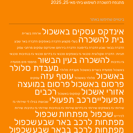
מתנפח להשכרה לשימוש ביתי
מאי 25, 2025
ביטויים שחיפשו באתר
אינדקס עסקים באשכול
ארוחה בשרית
בית להשכרה
בעלי מקצוע
הדברה באופקים
הדברה באר שבע
הדברה בבאר שבע
הדברה בדימונה
הדברה בירוחם
ואינדקס עסקים מרחבי עסק
תגיות: הדברה אקולוגית
טכנאי גז באופקים
טכנאי גז בדרום
טכנאי גז בנתיבות
טכנאי
להשכרה בעין הבשור
גז נתיבות
מחממי מים
מסעדה
מעבדת סלולר
באשכול
מסעדת בשרים באשכול
מעבדת סלולר
באשכול
עוטף עזה
סלולר באשכול
עסקים
פרסום באשכול
פרסום במועצה
אזורי אשכול
רכבים
קוסקוס באשכול
תפעוליים
רכב תפעולי
שבועות בגילו לי
שירותי גז
שירותי גז באופקים
שירותי גז בדרום
שירותי גז בנתיבות
שירותי גז נתיבות
שירות
שכפול מפתחות
שכפול
לכיריים
מפתחות לרכב באר שבע
שכפול
מפתחות לרכב בבאר שבע
שכפול