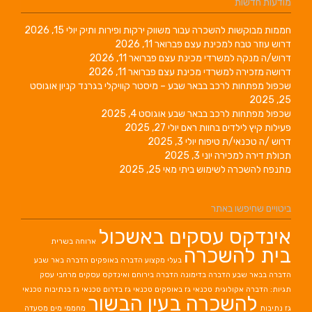
מודעות חדשות
חממות מבוקשות להשכרה עבור משווק ירקות ופירות ותיק
יולי 15, 2026
דרוש עוזר טבח למכינת עצם
פברואר 11, 2026
דרוש/ה מנקה למשרדי מכינת עצם
פברואר 11, 2026
דרושה מזכירה למשרדי מכינת עצם
פברואר 11, 2026
שכפול מפתחות לרכב בבאר שבע – מיסטר קוויקלי בגרנד קניון
אוגוסט
25, 2025
שכפול מפתחות לרכב בבאר שבע
אוגוסט 4, 2025
פעילות קיץ לילדים בחוות ראם
יולי 27, 2025
דרוש /ה טכנאי/ת טיפוח
יולי 3, 2025
תכולת דירה למכירה
יוני 3, 2025
מתנפח להשכרה לשימוש ביתי
מאי 25, 2025
ביטויים שחיפשו באתר
אינדקס עסקים באשכול
ארוחה בשרית
בית להשכרה
בעלי מקצוע
הדברה באופקים
הדברה באר שבע
הדברה בבאר שבע
הדברה בדימונה
הדברה בירוחם
ואינדקס עסקים מרחבי עסק
תגיות: הדברה אקולוגית
טכנאי גז באופקים
טכנאי גז בדרום
טכנאי גז בנתיבות
טכנאי
להשכרה בעין הבשור
גז נתיבות
מחממי מים
מסעדה