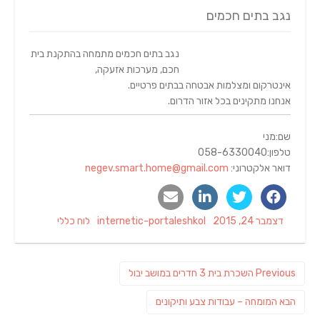
נגב בתים חכמים
נגב בתים חכמים מתמחה בהתקנת בית
חכם, מערכות אזעקה,
אינטרקום ומצלמות אבטחה בבתים פרטיים.
אנחנו מתקינים בכל אזור הדרום.
שם:מני
טלפון:058-6330040
דואר אלקטרוני:
negev.smart.home@gmail.com
Categories
Author
Posted
דצמבר 24, 2015
internetic-portaleshkol
לוח כללי
on
ניווט
Previous
Previous
השכרת בית 3 חדרים במושב יבול
post:
פוסט
הבא
המומחה – עבודות צבע ותיקונים
הבא: