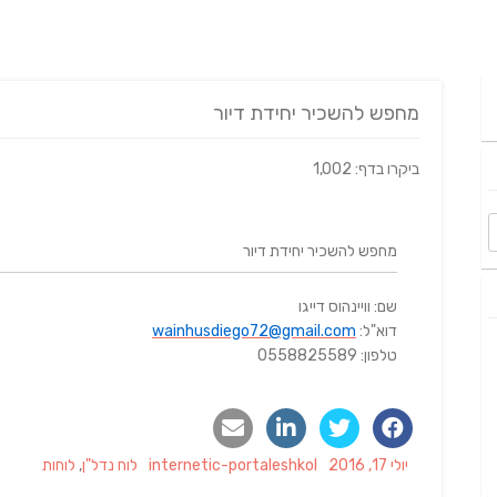
מחפש להשכיר יחידת דיור
ביקרו בדף: 1,002
מחפש להשכיר יחידת דיור
שם: וויינהוס דייגו
דוא"ל:
wainhusdiego72@gmail.com
טלפון: 0558825589
Categories
Author
Posted
יולי 17, 2016
internetic-portaleshkol
לוח נדל"ן
,
לוחות
on