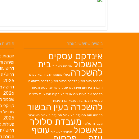
ביטויים שחיפשו באתר
מודעות 
אינדקס עסקים
חממות מב
באשכול
בית
ופירות ות
ארוחה בשרית
דרוש עוז
להשכרה
דרוש/ה 
בעלי מקצוע
הדברה באופקים
2026
הדברה באר שבע
הדברה בבאר שבע
הדברה בדימונה
דרושה מ
הדברה בירוחם
ואינדקס עסקים מרחבי עסק תגיות:
2026
הדברה אקולוגית
טכנאי גז באופקים
טכנאי גז בדרום
שכפול מ
טכנאי גז בנתיבות
טכנאי גז נתיבות
להשכרה בעין הבשור
קוויקלי ב
שכפול מ
מחממי מים
מסעדה באשכול
מסעדת בשרים באשכול
2025
מעבדת סלולר
מעבדת סלולר
פעילות ק
באשכול
עוטף
דרוש /ה 
סלולר באשכול
עזה
פרסום
תכולת די