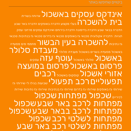
ביטויים שחיפשו באתר
אינדקס עסקים באשכול
ארוחה בשרית
בית להשכרה
בעלי מקצוע
הדברה באופקים
הדברה באר שבע
הדברה בבאר שבע
הדברה בדימונה
הדברה בירוחם
ואינדקס עסקים מרחבי עסק
תגיות: הדברה אקולוגית
טכנאי גז באופקים
טכנאי גז בדרום
טכנאי גז בנתיבות
טכנאי
להשכרה בעין הבשור
גז נתיבות
מחממי מים
מסעדה
מעבדת סלולר
באשכול
מסעדת בשרים באשכול
מעבדת סלולר
באשכול
עוטף עזה
סלולר באשכול
עסקים
פרסום באשכול
פרסום במועצה
אזורי אשכול
רכבים
קוסקוס באשכול
תפעוליים
רכב תפעולי
שבועות בגילו לי
שירותי גז
שירותי גז באופקים
שירותי גז בדרום
שירותי גז בנתיבות
שירותי גז נתיבות
שירות
שכפול מפתחות
שכפול
לכיריים
מפתחות לרכב באר שבע
שכפול
מפתחות לרכב בבאר שבע
שכפול
מפתחות לשלטי רכב
שכפול
מפתחות לשלטי רכב באר שבע