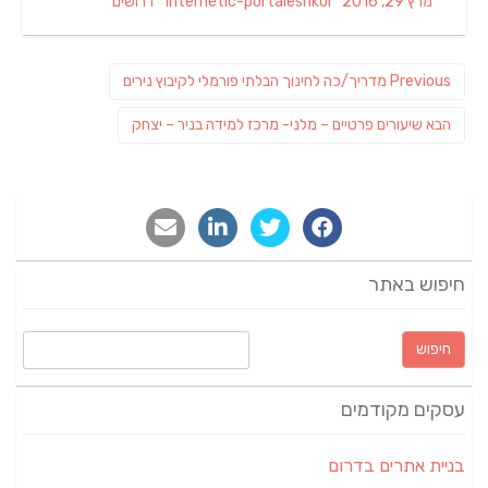
Categories
Author
Posted
מרץ 29, 2016
internetic-portaleshkol
דרושים
on
ניווט
Previous
Previous
מדריך/כה לחינוך הבלתי פורמלי לקיבוץ נירים
post:
פוסט
הבא
שיעורים פרטיים – מלני- מרכז למידה בניר – יצחק
הבא:
חיפוש באתר
חיפוש:
עסקים מקודמים
בניית אתרים בדרום