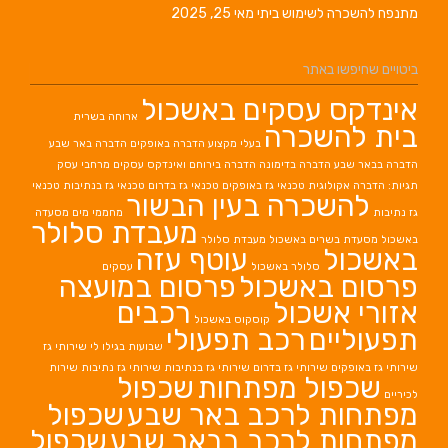
מתנפח להשכרה לשימוש ביתי
מאי 25, 2025
ביטויים שחיפשו באתר
אינדקס עסקים באשכול
ארוחה בשרית
בית להשכרה
בעלי מקצוע
הדברה באופקים
הדברה באר שבע
הדברה בבאר שבע
הדברה בדימונה
הדברה בירוחם
ואינדקס עסקים מרחבי עסק
תגיות: הדברה אקולוגית
טכנאי גז באופקים
טכנאי גז בדרום
טכנאי גז בנתיבות
טכנאי
להשכרה בעין הבשור
גז נתיבות
מחממי מים
מסעדה
מעבדת סלולר
באשכול
מסעדת בשרים באשכול
מעבדת סלולר
באשכול
עוטף עזה
סלולר באשכול
עסקים
פרסום באשכול
פרסום במועצה
אזורי אשכול
רכבים
קוסקוס באשכול
תפעוליים
רכב תפעולי
שבועות בגילו לי
שירותי גז
שירותי גז באופקים
שירותי גז בדרום
שירותי גז בנתיבות
שירותי גז נתיבות
שירות
שכפול מפתחות
שכפול
לכיריים
מפתחות לרכב באר שבע
שכפול
מפתחות לרכב בבאר שבע
שכפול