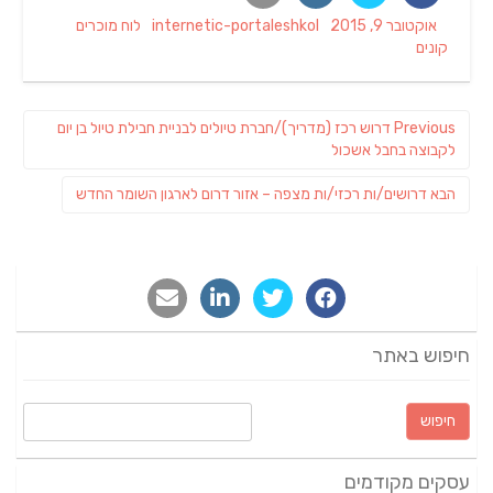
Categories
Author
Posted
אוקטובר 9, 2015
internetic-portaleshkol
לוח מוכרים
on
קונים
ניווט
Previous
Previous
דרוש רכז (מדריך)/חברת טיולים לבניית חבילת טיול בן יום
post:
לקבוצה בחבל אשכול
פוסט
הבא
דרושים/ות רכזי/ות מצפה – אזור דרום לארגון השומר החדש
הבא:
חיפוש באתר
חיפוש:
עסקים מקודמים