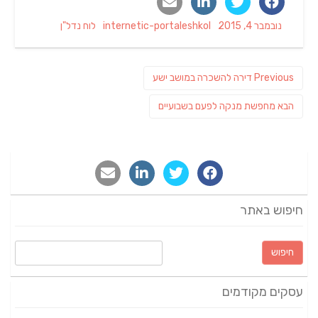
Categories
Author
Posted
נובמבר 4, 2015
internetic-portaleshkol
לוח נדל"ן
on
ניווט
Previous
Previous
דירה להשכרה במושב ישע
post:
פוסט
הבא
מחפשת מנקה לפעם בשבועיים
הבא:
חיפוש באתר
חיפוש:
עסקים מקודמים