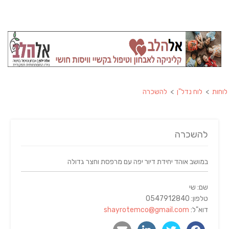
לוחות
>
לוח נדל"ן
>
להשכרה
להשכרה
במושב אוהד יחידת דיור יפה עם מרפסת וחצר גדולה
שם: שי
טלפון: 0547912840
דוא"ל:
shayrotemco@gmail.com