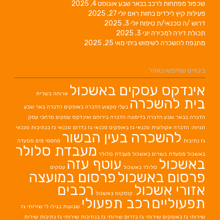
שכפול מפתחות לרכב בבאר שבע
אוגוסט 4, 2025
פעילות קיץ לילדים בחוות ראם
יולי 27, 2025
דרוש /ה טכנאי/ת טיפוח
יולי 3, 2025
תכולת דירה למכירה
יוני 3, 2025
מתנפח להשכרה לשימוש ביתי
מאי 25, 2025
ביטויים שחיפשו באתר
אינדקס עסקים באשכול
ארוחה בשרית
בית להשכרה
בעלי מקצוע
הדברה באופקים
הדברה באר שבע
הדברה בבאר שבע
הדברה בדימונה
הדברה בירוחם
ואינדקס עסקים מרחבי עסק
תגיות: הדברה אקולוגית
טכנאי גז באופקים
טכנאי גז בדרום
טכנאי גז בנתיבות
טכנאי
להשכרה בעין הבשור
גז נתיבות
מחממי מים
מסעדה
מעבדת סלולר
באשכול
מסעדת בשרים באשכול
מעבדת סלולר
באשכול
עוטף עזה
סלולר באשכול
עסקים
פרסום באשכול
פרסום במועצה
אזורי אשכול
רכבים
קוסקוס באשכול
תפעוליים
רכב תפעולי
שבועות בגילו לי
שירותי גז
שירותי גז באופקים
שירותי גז בדרום
שירותי גז בנתיבות
שירותי גז נתיבות
שירות