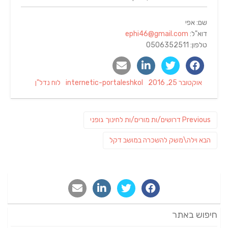
שם: אפי
דוא"ל:
ephi46@gmail.com
טלפון: 0506352511
Categories
Author
Posted
אוקטובר 25, 2016
internetic-portaleshkol
לוח נדל"ן
on
ניווט
Previous
Previous
דרושים/ות מורים/ות לחינוך גופני
post:
פוסט
הבא
וילה\משק להשכרה במושב דקל
הבא:
חיפוש באתר