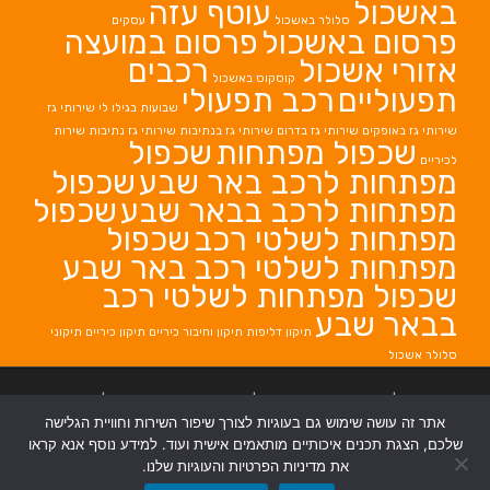
באשכול
עוטף עזה
סלולר באשכול
עסקים
פרסום באשכול
פרסום במועצה
אזורי אשכול
רכבים
קוסקוס באשכול
תפעוליים
רכב תפעולי
שבועות בגילו לי
שירותי גז
שירותי גז באופקים
שירותי גז בדרום
שירותי גז בנתיבות
שירותי גז נתיבות
שירות
שכפול מפתחות
שכפול
לכיריים
מפתחות לרכב באר שבע
שכפול
מפתחות לרכב בבאר שבע
שכפול
מפתחות לשלטי רכב
שכפול
מפתחות לשלטי רכב באר שבע
שכפול מפתחות לשלטי רכב
בבאר שבע
תיקון דליפות
תיקון וחיבור כיריים
תיקון כיריים
תיקוני
סלולר אשכול
בניית אתרים
|
בניית אתרים באר שבע
|
בניית אתרים בבאר שבע
|
קידום אתרים
אתר זה עושה שימוש גם בעוגיות לצורך שיפור השירות וחוויית הגלישה
בבאר שבע
|
שלכם, הצגת תכנים איכותיים מותאמים אישית ועוד. למידע נוסף אנא קראו
את מדיניות הפרטיות והעוגיות שלנו.