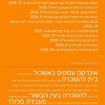
חממות מבוקשות להשכרה עבור משווק ירקות ופירות ותיק
יולי 15, 2026
דרוש עוזר טבח למכינת עצם
פברואר 11, 2026
דרוש/ה מנקה למשרדי מכינת עצם
פברואר 11, 2026
דרושה מזכירה למשרדי מכינת עצם
פברואר 11, 2026
שכפול מפתחות לרכב בבאר שבע – מיסטר קוויקלי בגרנד קניון
אוגוסט
25, 2025
שכפול מפתחות לרכב בבאר שבע
אוגוסט 4, 2025
פעילות קיץ לילדים בחוות ראם
יולי 27, 2025
דרוש /ה טכנאי/ת טיפוח
יולי 3, 2025
תכולת דירה למכירה
יוני 3, 2025
מתנפח להשכרה לשימוש ביתי
מאי 25, 2025
ביטויים שחיפשו באתר
אינדקס עסקים באשכול
ארוחה בשרית
בית להשכרה
בעלי מקצוע
הדברה באופקים
הדברה באר שבע
הדברה בבאר שבע
הדברה בדימונה
הדברה בירוחם
ואינדקס עסקים מרחבי עסק
תגיות: הדברה אקולוגית
טכנאי גז באופקים
טכנאי גז בדרום
טכנאי גז בנתיבות
טכנאי
להשכרה בעין הבשור
גז נתיבות
מחממי מים
מסעדה
מעבדת סלולר
באשכול
מסעדת בשרים באשכול
מעבדת סלולר