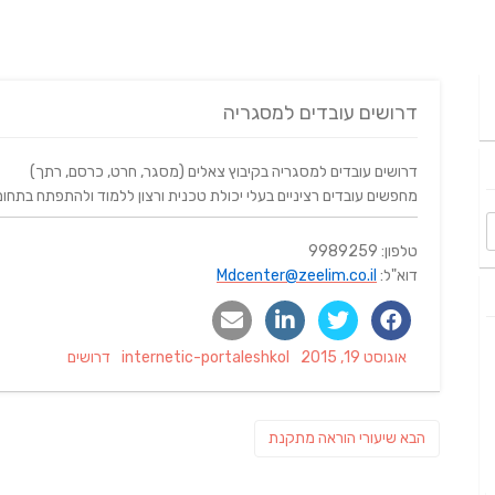
דרושים עובדים למסגריה
דרושים עובדים למסגריה בקיבוץ צאלים (מסגר, חרט, כרסם, רתך)
מחפשים עובדים רציניים בעלי יכולת טכנית ורצון ללמוד ולהתפתח בתח
טלפון: 9989259
דוא"ל:
Mdcenter@zeelim.co.il
Categories
Author
Posted
אוגוסט 19, 2015
internetic-portaleshkol
דרושים
on
ניווט
פוסט
הבא
שיעורי הוראה מתקנת
הבא: