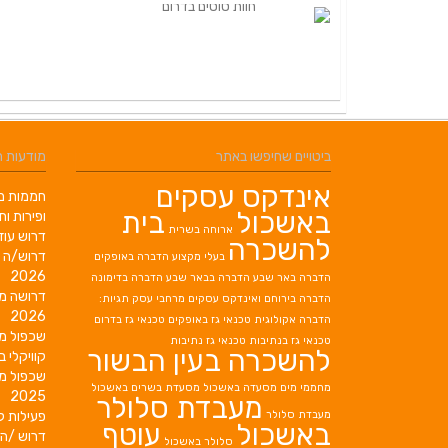
ביטויים שחיפשו באתר
מודעות 
אינדקס עסקים
חממות מב
באשכול
בית
ופירות ות
ארוחה בשרית
דרוש עוז
להשכרה
דרוש/ה 
בעלי מקצוע
הדברה באופקים
2026
הדברה באר שבע
הדברה בבאר שבע
הדברה בדימונה
דרושה מ
הדברה בירוחם
ואינדקס עסקים מרחבי עסק תגיות:
2026
הדברה אקולוגית
טכנאי גז באופקים
טכנאי גז בדרום
שכפול מ
טכנאי גז בנתיבות
טכנאי גז נתיבות
להשכרה בעין הבשור
קוויקלי ב
שכפול מ
מחממי מים
מסעדה באשכול
מסעדת בשרים באשכול
2025
מעבדת סלולר
מעבדת סלולר
פעילות ק
באשכול
עוטף
דרוש /ה 
סלולר באשכול