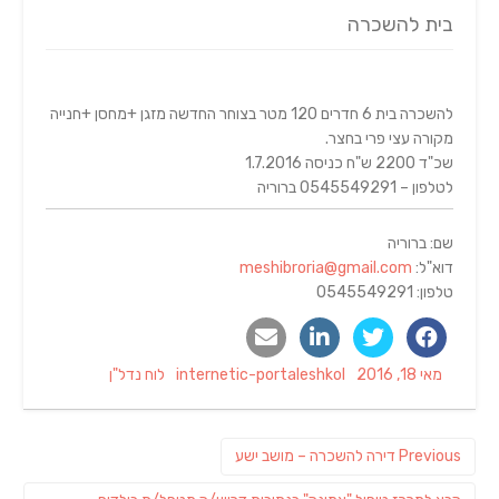
בית להשכרה
להשכרה בית 6 חדרים 120 מטר בצוחר החדשה מזגן +מחסן +חנייה
מקורה עצי פרי בחצר.
שכ"ד 2200 ש"ח כניסה 1.7.2016
לטלפון – 0545549291 ברוריה
שם: ברוריה
דוא"ל:
meshibroria@gmail.com
טלפון: 0545549291
Categories
Author
Posted
מאי 18, 2016
internetic-portaleshkol
לוח נדל"ן
on
ניווט
Previous
Previous
דירה להשכרה – מושב ישע
post: