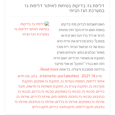
דליפת גז: בדיקות בטיחות לאיתור דליפות גז
במערכת הגז הביתי
האם חשבתם לבדוק מתי בדקתן
באמת האם הריח הקל הזה מתחת
לכיור או ליד ברז הגז הוא זניח או
מסוכן? כולם מכירים את הריח הלא
נעים של גז הבישול הביתי. ריח מוכר
מאזור הבלונים בחוץ, ולעיתים מארון
המטבח או מאחורי הכיריים. האם הריח
הזה הוא בגדר "התקין" או אולי מדובר
בדליפה מסוכנת ורעילה. כל אחת
Read more…
Tags
Categories
Author
Posted
מרץ 14, 2021
internetic-portaleshkol
בלוג
,
מה חדש
on
איתור דליפות
,
הוספת נקודות גז
,
התקנת גז אופקים
,
התקנת
מערכות גז
,
התקנת צנרת גז
,
התקנת תשתיות גז חדשות
,
חיבור
כיריים
,
טכנאי גז
,
טכנאי גז באופקים
,
טכנאי גז בדרום
,
טכנאי גז
בנתיבות
,
טכנאי גז נתיבות
,
מחממי מים
,
שירות לכיריים
,
שירותי גז
,
שירותי גז באופקים
,
שירותי גז בדרום
,
שירותי גז בנתיבות
,
שירותי גז
נתיבות
,
תיקון דליפות
,
תיקון וחיבור כיריים
,
תיקון כיריים