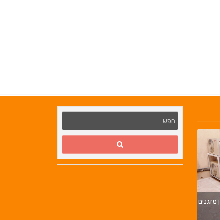
מ.ב מערכות קירור | ייצור 
ן מזגנים
בניית חדרי קירור | בניית מ
בורגר באשכול | בורגר 232 | Burger 232 |
בורגר בר