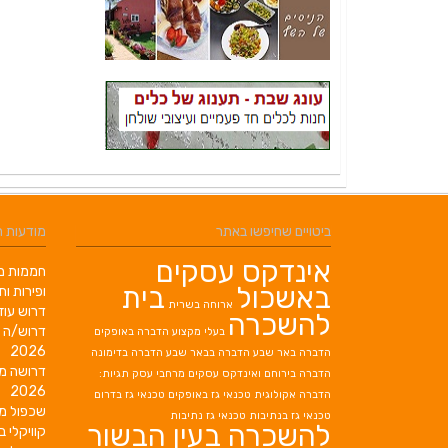
ביטויים שחיפשו באתר
מודעות 
אינדקס עסקים
חממות מב
באשכול
בית
ופירות ות
ארוחה בשרית
דרוש עוז
להשכרה
דרוש/ה 
בעלי מקצוע
הדברה באופקים
2026
הדברה באר שבע
הדברה בבאר שבע
הדברה בדימונה
דרושה מ
הדברה בירוחם
ואינדקס עסקים מרחבי עסק תגיות:
2026
הדברה אקולוגית
טכנאי גז באופקים
טכנאי גז בדרום
שכפול מ
טכנאי גז בנתיבות
טכנאי גז נתיבות
להשכרה בעין הבשור
קוויקלי ב