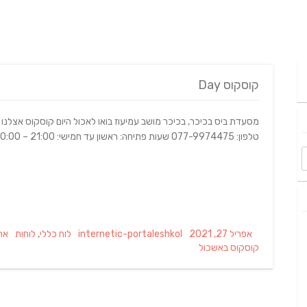
קוסקוס Day
מסעדת ביס בכיכר, בכיכר מושב עמיעוז בואו לאכול היום קוסקוס אצלנו
טלפון: 077-9974475 שעות פתיחה: ראשון עד חמישי: ‏‏21:00‏ – ‏10:00‏‏, ‏יום שישי‏ שבת סגור
gs
Categories
Author
Posted
אפריל 27, 2021
internetic-portaleshkol
לוח כללי
,
לוחות
אר
on
קוסקוס באשכול