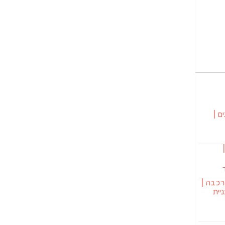
ם |
בורגר 232 |
רכבה |
יית