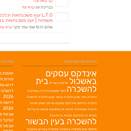
קרפאלונה
בבריכת עין
קרא עוד
L.T.O יעוץ משכנתאות וכלכ
משפחה | יועץ משכנתאות בא
שלום לכם! שמי עפר פקר
קרא עוד
ביטויים שחיפשו באתר
מודעות 
אינדקס עסקים
חממות מב
באשכול
בית
ופירות ות
ארוחה בשרית
דרוש עוז
להשכרה
דרוש/ה 
בעלי מקצוע
הדברה באופקים
2026
הדברה באר שבע
הדברה בבאר שבע
הדברה בדימונה
דרושה מ
הדברה בירוחם
ואינדקס עסקים מרחבי עסק תגיות:
2026
הדברה אקולוגית
טכנאי גז באופקים
טכנאי גז בדרום
שכפול מ
טכנאי גז בנתיבות
טכנאי גז נתיבות
להשכרה בעין הבשור
קוויקלי ב
שכפול מ
מחממי מים
מסעדה באשכול
מסעדת בשרים באשכול