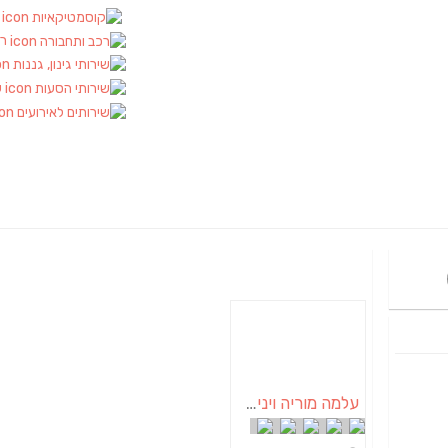
ק
רכ
ש
עלמה מוריה ויניק פסלת