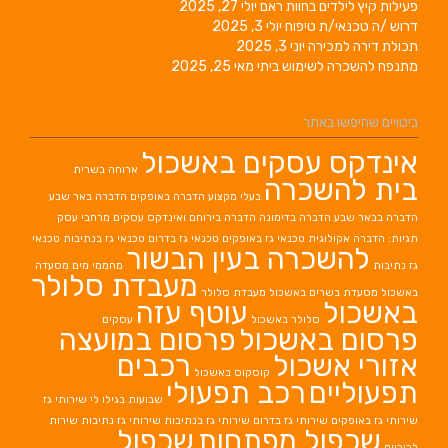
פעילות קיץ לילדים בחוות ראם
יולי 27, 2025
דרוש /ה טכנאי/ת טיפוח
יולי 3, 2025
תכולת דירה למכירה
יוני 3, 2025
מתנפח להשכרה לשימוש ביתי
מאי 25, 2025
ביטויים שחיפשו באתר
אינדקס עסקים באשכול
ארוחה בשרית
בית להשכרה
בעלי מקצוע
הדברה באופקים
הדברה באר שבע
הדברה בבאר שבע
הדברה בדימונה
הדברה בירוחם
ואינדקס עסקים מרחבי עסק
תגיות: הדברה אקולוגית
טכנאי גז באופקים
טכנאי גז בדרום
טכנאי גז בנתיבות
טכנאי
להשכרה בעין הבשור
גז נתיבות
מחממי מים
מסעדה
מעבדת סלולר
באשכול
מסעדת בשרים באשכול
מעבדת סלולר
באשכול
עוטף עזה
סלולר באשכול
עסקים
פרסום באשכול
פרסום במועצה
אזורי אשכול
רכבים
קוסקוס באשכול
תפעוליים
רכב תפעולי
שבועות בגילו לי
שירותי גז
שירותי גז באופקים
שירותי גז בדרום
שירותי גז בנתיבות
שירותי גז נתיבות
שירות
שכפול מפתחות
שכפול
לכיריים