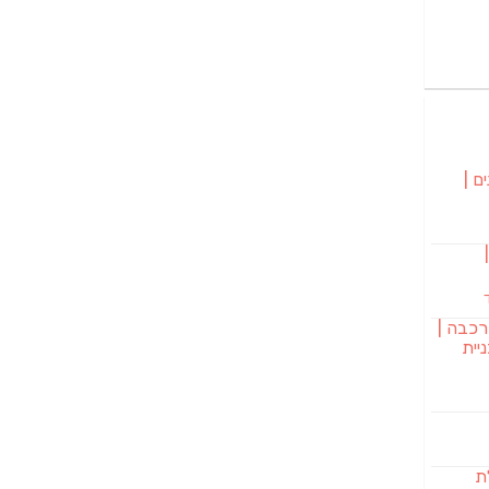
ם |
בורגר 232 |
רכבה |
יית
לת