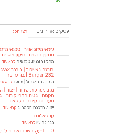
עסקים אחרונים
הצג הכל
עילאי מיזוג אוויר | טכנאי מזגני
מתקין מזגנים | תיקון מזגנים
מתקין מזגנים, טכנאי מ
קרא עוד
בורגר באשכול | 
Burger 232 | בורגר בר
המבורגר באשכול | מסעד
קרא עוד
מ.ב מערכות קירור | ייצור | ה
הקמה | בניית חדרי קירור | בנ
מערכות קירור והקפאה
ייצור, הרכבה, הקמה וב
קרא עוד
קרפאלונה
בבריכת עין
קרא עוד
L.T.O יעוץ משכנתאות וכלכ