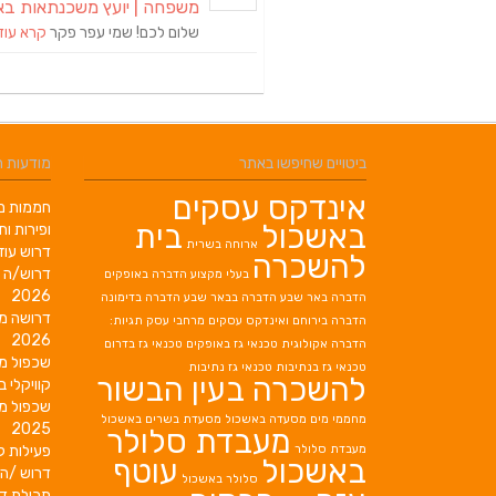
משפחה | יועץ משכנתאות בא
שלום לכם! שמי עפר פקר
קרא עוד
ביטויים שחיפשו באתר
מודעות 
אינדקס עסקים
חממות מב
באשכול
בית
ופירות ות
ארוחה בשרית
דרוש עוז
להשכרה
דרוש/ה 
בעלי מקצוע
הדברה באופקים
2026
הדברה באר שבע
הדברה בבאר שבע
הדברה בדימונה
דרושה מ
הדברה בירוחם
ואינדקס עסקים מרחבי עסק תגיות:
2026
הדברה אקולוגית
טכנאי גז באופקים
טכנאי גז בדרום
שכפול מ
טכנאי גז בנתיבות
טכנאי גז נתיבות
להשכרה בעין הבשור
קוויקלי ב
שכפול מ
מחממי מים
מסעדה באשכול
מסעדת בשרים באשכול
2025
מעבדת סלולר
מעבדת סלולר
פעילות ק
באשכול
עוטף
דרוש /ה 
סלולר באשכול
תכולת די