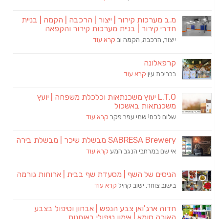
מ.ב מערכות קירור | ייצור | הרכבה | הקמה | בניית
חדרי קירור | בניית מערכות קירור והקפאה
ייצור, הרכבה, הקמה וב
קרא עוד
קרפאלונה
בבריכת עין
קרא עוד
L.T.O יעוץ משכנתאות וכלכלת משפחה | יועץ
משכנתאות באשכול
שלום לכם! שמי עפר פקר
קרא עוד
SABRESA Brewery מבשלת שיכר | מבשלת בירה
אי שם במרחבי הנגב המע
קרא עוד
הניסים של השף | מסעדת שף בבית | ארוחות גורמה
בישוב צוחר, ישוב קהיל
קרא עוד
חדוה ארג'ואן צבע הנפש | אבחון וטיפול בצבע
האורה סומא | אימון טיפולי באומנות