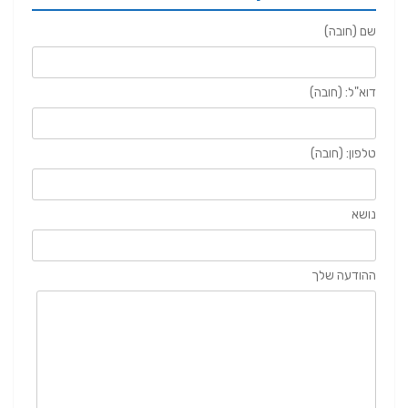
שם (חובה)
דוא"ל: (חובה)
טלפון: (חובה)
נושא
ההודעה שלך